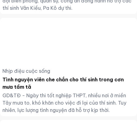
đội biên phòng, quân sự, công an đồng hành hỗ trợ các
thí sinh Vân Kiều, Pa Kô dự thi.
Nhịp điệu cuộc sống
Tình nguyện viên che chắn cho thí sinh trong cơn
mưa tầm tã
GD&TĐ - Ngày thi tốt nghiệp THPT, nhiều nơi ở miền
Tây mưa to, khó khăn cho việc đi lại của thí sinh. Tuy
nhiên, lực lượng tình nguyện đã hỗ trợ kịp thời.