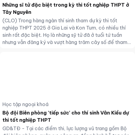
Những sĩ tử đặc biệt trong kỳ thi tốt nghiệp THPT ở
Tây Nguyên
(CLO) Trong hàng ngàn thí sinh tham dự kỳ thi tốt
nghiệp THPT 2025 ở Gia Lai và Kon Tum, có nhiều thí
sinh rất đặc biệt. Họ là những sỹ tử đã ở tuổi tứ tuần
nhưng vẫn đăng ký và vượt hàng trăm cây số để tham
gia kỳ thi với quyết tâm làm gương cho con cháu, chuẩn
hóa bằng cấp và quan trọng là vượt lên chính mình.
Học tập ngoại khoá
Bộ đội Biên phòng 'tiếp sức' cho thí sinh Vân Kiều dự
thi tốt nghiệp THPT
GD&TĐ - Tại các điểm thi, lực lượng vũ trang gồm Bộ