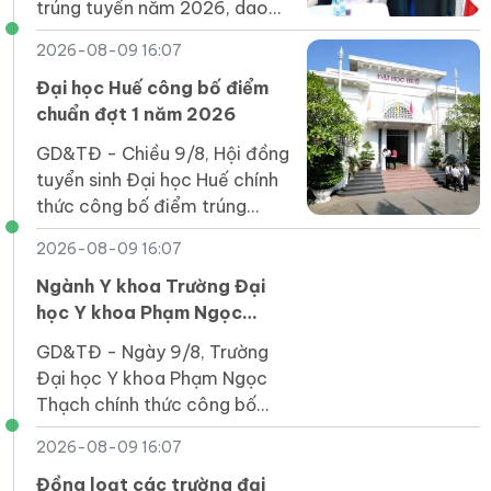
trúng tuyển năm 2026, dao
động từ 16 đến 24,5. Cụ thể:
2026-08-09 16:07
Đại học Huế công bố điểm
chuẩn đợt 1 năm 2026
GD&TĐ - Chiều 9/8, Hội đồng
tuyển sinh Đại học Huế chính
thức công bố điểm trúng
tuyển đợt 1 cho các ngành
2026-08-09 16:07
đào tạo đại học hệ chính quy.
Ngành Y khoa Trường Đại
học Y khoa Phạm Ngọc
Thạch lấy 25,8 điểm
GD&TĐ - Ngày 9/8, Trường
Đại học Y khoa Phạm Ngọc
Thạch chính thức công bố
điểm chuẩn năm 2026 với
2026-08-09 16:07
ngành Y khoa cao nhất là
25,8 điểm.
Đồng loạt các trường đại