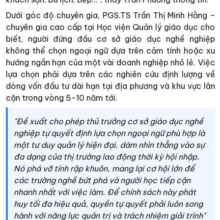
Dưới góc độ chuyên gia, PGS.TS Trần Thị Minh Hằng -
chuyên gia cao cấp tại Học viện Quản lý giáo dục cho
biết, người đứng đầu cơ sở giáo dục nghề nghiệp
không thể chọn ngoại ngữ dựa trên cảm tính hoặc xu
hướng ngắn hạn của một vài doanh nghiệp nhỏ lẻ. Việc
lựa chọn phải dựa trên các nghiên cứu định lượng về
dòng vốn đầu tư dài hạn tại địa phương và khu vực lân
cận trong vòng 5-10 năm tới.
"Đề xuất cho phép thủ trưởng cơ sở giáo dục nghề
nghiệp tự quyết định lựa chọn ngoại ngữ phù hợp là
một tư duy quản lý hiện đại, dám nhìn thẳng vào sự
đa dạng của thị trường lao động thời kỳ hội nhập.
Nó phá vỡ tính rập khuôn, mang lại cơ hội lớn để
các trường nghề bứt phá và người học tiếp cận
nhanh nhất với việc làm. Để chính sách này phát
huy tối đa hiệu quả, quyền tự quyết phải luôn song
hành với năng lực quản trị và trách nhiệm giải trình"