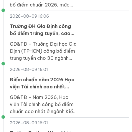
bố điểm chuẩn 2026, mức
cao nhất là 27,5 điểm, nhóm
2026-08-09 16:06
STEM, xây dựng tăng mạnh
4-6 điểm.
Trường ĐH Gia Định công
bố điểm trúng tuyển, cao
nhất ngành Răng - Hàm -
GD&TĐ - Trường Đại học Gia
Mặt
Định (TPHCM) công bố điểm
trúng tuyển cho 30 ngành
học, trong đó ngành Răng -
2026-08-09 16:01
Hàm Mặt cao nhất với 22
điểm thi tốt nghiệp THPT.
Điểm chuẩn năm 2026 Học
viện Tài chính cao nhất
28,07 điểm
GD&TĐ - Năm 2026, Học
viện Tài chính công bố điểm
chuẩn cao nhất ở ngành Kiểm
toán chương trình chuẩn với
2026-08-09 16:01
28,07 điểm.