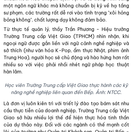
một ngôn ngữ khác mà không chuẩn bị kỹ về hạ tầng
sư phạm, các trường rất dễ rơi vào tình trạng "xôi hỏng
bỏng không", chất lượng dạy không đảm bảo.
Từ thực tế quản lý, thầy Trần Phương - Hiệu trưởng
Trường Trung cấp Việt Giao (TPHCM) nhìn nhận, khi
ngoại ngữ được gắn liền với ngữ cảnh nghề nghiệp và
sở thích (như văn hóa K-Pop, ẩm thực Nhật, phim ảnh
Trung Hoa), người học sẽ chủ động và hào hứng hơn rất
nhiều so với việc phải nhồi nhét ngữ pháp học thuật
hàn lâm.
Học viên Trường Trung cấp Việt Giao thực hành các kỹ
năng nghề nghiệp liên quan đến Bếp. Ảnh: NTCC.
Là đơn vị luôn kiên trì với triết lý đào tạo bám sát nhu
cầu thực tiễn của doanh nghiệp, Trường Trung cấp Việt
Giao sở hữu nhiều lợi thế để hiện thực hóa tinh thần
của dự thảo này. Đối với các ngành có thế mạnh cốt
lõi của trường như Quản trị Khách sạn, Quản trị Bếp -