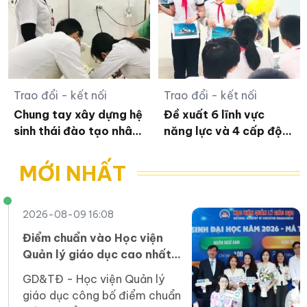
Trao đổi - kết nối
Trao đổi - kết nối
Chung tay xây dựng hệ
Đề xuất 6 lĩnh vực
sinh thái đào tạo nhân
năng lực và 4 cấp độ
lực chất lượng cao
phát triển nghề nghiệp
người DTTS
cho giáo viên
MỚI NHẤT
2026-08-09 16:08
Điểm chuẩn vào Học viện
Quản lý giáo dục cao nhất
là 24,5 điểm
GD&TĐ - Học viện Quản lý
giáo dục công bố điểm chuẩn