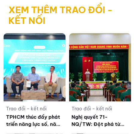
XEM THÊM TRAO ĐỔI -
KẾT NỐI
Trao đổi - kết nối
Trao đổi - kết nối
TPHCM thúc đẩy phát
Nghị quyết 71-
triển năng lực số, năng
NQ/TW: Đột phá từ
lực AI cho học sinh phổ
đội ngũ nhà giáo