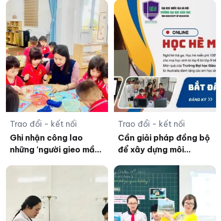
thông
Trao đổi - kết nối
Trao đổi - kết nối
Ghi nhận công lao
Cần giải pháp đồng bộ
những 'người gieo mầm'
để xây dựng môi
từ gian khó
trường học đường khỏe
mạnh