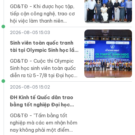
khuyết tật trong kỷ nguyên
GD&TĐ - Khi được học tập,
số
tiếp cận công nghệ, trao cơ
hội việc làm thanh niên
khuyết tật hoàn toàn có thể
2026-08-05 15:03
trở thành nguồn lực phát triển
của quốc gia.
Sinh viên toàn quốc tranh
tài tại Olympic Sinh học lần
thứ VI
GD&TĐ - Cuộc thi Olympic
Sinh học sinh viên toàn quốc
diễn ra từ 5-7/8 tại Đại học
Duy Tân thu hút 164 thí sinh
2026-08-05 15:02
của 31 cơ sở giáo dục đại học
tham gia.
ĐH Kinh tế Quốc dân trao
bằng tốt nghiệp Đại học
chính quy khóa 64 Chương
GD&TĐ - "Tấm bằng tốt
trình Tiên tiến, Chất lượng
nghiệp mà các em nhận hôm
cao, POHE và Phân tích kinh
nay không phải một điểm
doanh