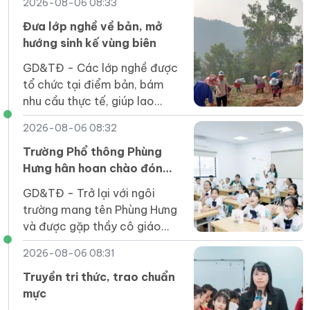
2026-08-06 08:33
Đưa lớp nghề về bản, mở
hướng sinh kế vùng biên
GD&TĐ - Các lớp nghề được
tổ chức tại điểm bản, bám
nhu cầu thực tế, giúp lao
động vùng biên Điện Biên tiếp
2026-08-06 08:32
cận kỹ năng để phát triển
sinh kế.
Trường Phổ thông Phùng
Hưng hân hoan chào đón
tân học sinh năm 2026
GD&TĐ - Trở lại với ngôi
trường mang tên Phùng Hưng
và được gặp thầy cô giáo
cùng những người bạn mới là
2026-08-06 08:31
cảm giác vui mừng, phấn khởi
của các em học sinh.
Truyền tri thức, trao chuẩn
mực