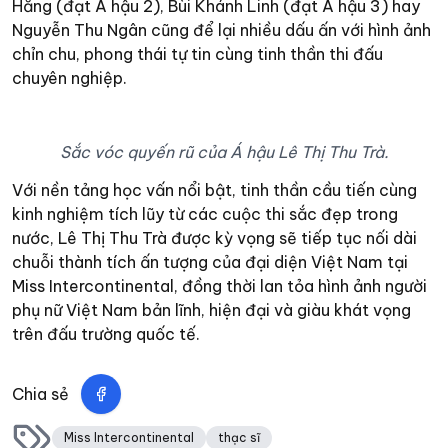
Hằng (đạt Á hậu 2), Bùi Khánh Linh (đạt Á hậu 3) hay
Nguyễn Thu Ngân cũng để lại nhiều dấu ấn với hình ảnh
chỉn chu, phong thái tự tin cùng tinh thần thi đấu
chuyên nghiệp.
Sắc vóc quyến rũ của Á hậu Lê Thị Thu Trà.
Với nền tảng học vấn nổi bật, tinh thần cầu tiến cùng
kinh nghiệm tích lũy từ các cuộc thi sắc đẹp trong
nước, Lê Thị Thu Trà được kỳ vọng sẽ tiếp tục nối dài
chuỗi thành tích ấn tượng của đại diện Việt Nam tại
Miss Intercontinental, đồng thời lan tỏa hình ảnh người
phụ nữ Việt Nam bản lĩnh, hiện đại và giàu khát vọng
trên đấu trường quốc tế.
Chia sẻ
Miss Intercontinental
thạc sĩ