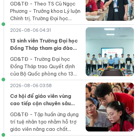
GD&TĐ - Theo TS Cù Ngọc
Phương - Trưởng khoa Lý luận
Chính trị, Trường Đại học
Nguyễn Tất Thành, muốn hình
2026-08-06 04:31
thành hệ giá trị và chuẩn mực
con người Việt Nam, nhà
13 sinh viên Trường Đại học
trường phải tạo môi trường
Đồng Tháp tham gia đào
để người học được trải
tạo sĩ quan dự bị năm 2026
GD&TĐ - Trường Đại học
nghiệm, phản tư, tự chịu trách
Đồng Tháp trao Quyết định
nhiệm với lựa chọn của mình.
của Bộ Quốc phòng cho 13
sinh viên đã tốt nghiệp tham
2026-08-06 03:58
gia đào tạo sĩ quan dự bị năm
2026.
Cơ hội để giáo viên vùng
cao tiếp cận chuyên sâu
các công cụ AI
GD&TĐ - Tập huấn ứng dụng
trí tuệ nhân tạo nhằm hỗ trợ
giáo viên nâng cao chất
lượng dạy học.