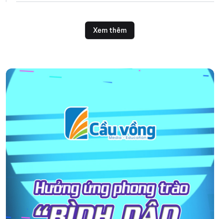
dừng mà là tấm vé để các
em bước vào một sân chơi
rộng lớn hơn".
Xem thêm