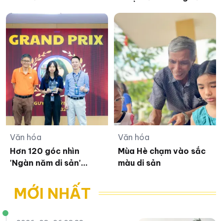
thao
hóa Việt
Văn hóa
Văn hóa
Hơn 120 góc nhìn
Mùa Hè chạm vào sắc
'Ngàn năm di sản'
màu di sản
Thăng Long – Hà Nội
MỚI NHẤT