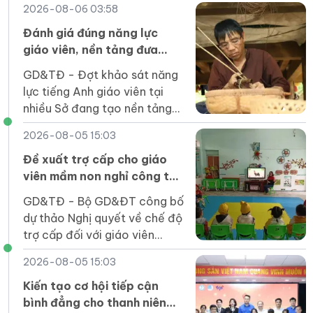
2026-08-06 03:58
Đánh giá đúng năng lực
giáo viên, nền tảng đưa
tiếng Anh thành ngôn ngữ
GD&TĐ - Đợt khảo sát năng
thứ hai
lực tiếng Anh giáo viên tại
nhiều Sở đang tạo nền tảng
dữ liệu để xây dựng kế hoạch
2026-08-05 15:03
bồi dưỡng hiệu quả, thực
chất.
Đề xuất trợ cấp cho giáo
viên mầm non nghỉ công tác
chưa được hưởng chế độ
GD&TĐ - Bộ GD&ĐT công bố
dự thảo Nghị quyết về chế độ
trợ cấp đối với giáo viên
mầm non đã nghỉ công tác
2026-08-05 15:03
chưa được hưởng chế độ.
Kiến tạo cơ hội tiếp cận
bình đẳng cho thanh niên