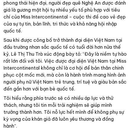
phong thái hiện đại, người đẹp quê Nghệ An được đánh
giá là gương mặt hội tụ nhiều yếu tố phù hợp với tiêu
chí của Miss Intercontinental - cuộc thi đề cao vẻ đẹp
của sự tự tin, bản lĩnh, tri thức và khả năng hội nhập
quốc tế.
Sau khi được công bố trở thành đại diện Việt Nam tại
đấu trường nhan sắc quốc tế có tuổi đời hơn nửa thế
kỷ, Lê Thị Thu Trà xúc động bày tỏ: “Đây là niềm tự hào
rất lớn đối với tôi. Việc được đại diện Việt Nam tại Miss
Intercontinental không chỉ là cơ hội để bản thân chinh
phục cột mốc mới, mà còn là hành trình mang hình ảnh
người phụ nữ Việt Nam trẻ trung, trí tuệ và giàu bản sắc
đến gần hơn với bạn bè quốc tế.
Tôi hiểu rằng phía trước sẽ có nhiều áp lực và thử
thách, nhưng tôi tin mỗi trải nghiệm sẽ giúp mình
trưởng thành hơn. Tôi nỗ lực hết mình để không phụ sự
kỳ vọng của khán giả đã luôn yêu thương và đồng
hành”.