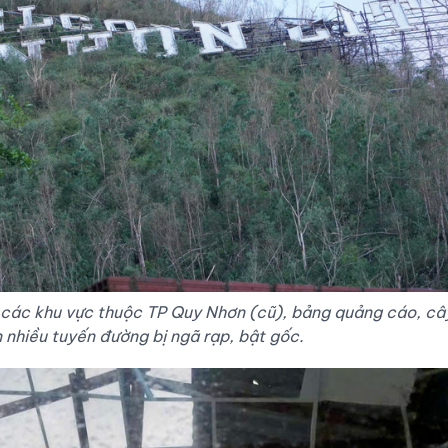
ại các khu vực thuộc TP Quy Nhơn (cũ), bảng quảng cáo, câ
n nhiều tuyến đường bị ngã rạp, bật gốc.