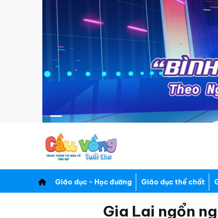
Giáo dục - Học đường
Giáo dục thể chất
G
Gia Lai ngổn n