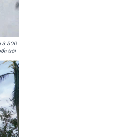
n 3.500
ốn trôi