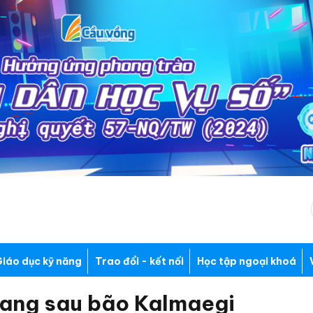
iáo dục kỹ năng
Trao đổi - kết nối
Học tập ngoại khoá
gang sau bão Kalmaegi