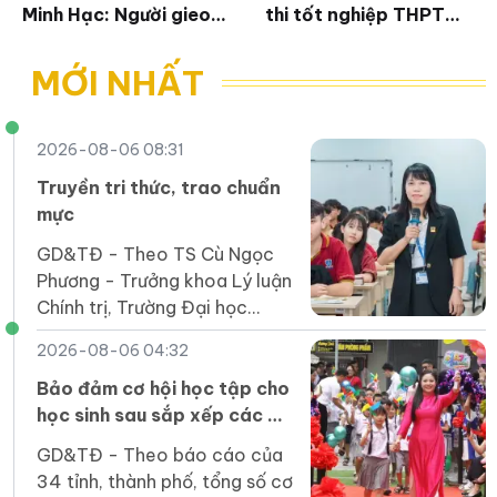
Minh Hạc: Người gieo
thi tốt nghiệp THPT
hạt mầm tri thức tâm
đáp ứng yêu cầu mới
lý giáo dục
MỚI NHẤT
2026-08-06 08:31
Truyền tri thức, trao chuẩn
mực
GD&TĐ - Theo TS Cù Ngọc
Phương - Trưởng khoa Lý luận
Chính trị, Trường Đại học
Nguyễn Tất Thành, muốn hình
2026-08-06 04:32
thành hệ giá trị và chuẩn mực
con người Việt Nam, nhà
Bảo đảm cơ hội học tập cho
trường phải tạo môi trường
học sinh sau sắp xếp các cơ
để người học được trải
sở giáo dục
GD&TĐ - Theo báo cáo của
nghiệm, phản tư, tự chịu trách
34 tỉnh, thành phố, tổng số cơ
nhiệm với lựa chọn của mình.