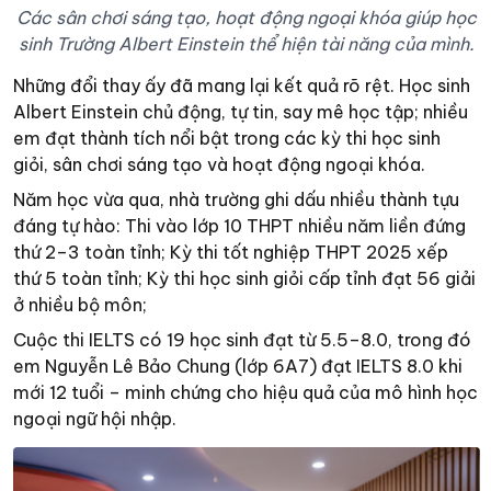
Các sân chơi sáng tạo, hoạt động ngoại khóa giúp học
sinh Trường Albert Einstein thể hiện tài năng của mình.
Những đổi thay ấy đã mang lại kết quả rõ rệt. Học sinh
Albert Einstein chủ động, tự tin, say mê học tập; nhiều
em đạt thành tích nổi bật trong các kỳ thi học sinh
giỏi, sân chơi sáng tạo và hoạt động ngoại khóa.
Năm học vừa qua, nhà trường ghi dấu nhiều thành tựu
đáng tự hào: Thi vào lớp 10 THPT nhiều năm liền đứng
thứ 2–3 toàn tỉnh; Kỳ thi tốt nghiệp THPT 2025 xếp
thứ 5 toàn tỉnh; Kỳ thi học sinh giỏi cấp tỉnh đạt 56 giải
ở nhiều bộ môn;
Cuộc thi IELTS có 19 học sinh đạt từ 5.5–8.0, trong đó
em Nguyễn Lê Bảo Chung (lớp 6A7) đạt IELTS 8.0 khi
mới 12 tuổi – minh chứng cho hiệu quả của mô hình học
ngoại ngữ hội nhập.