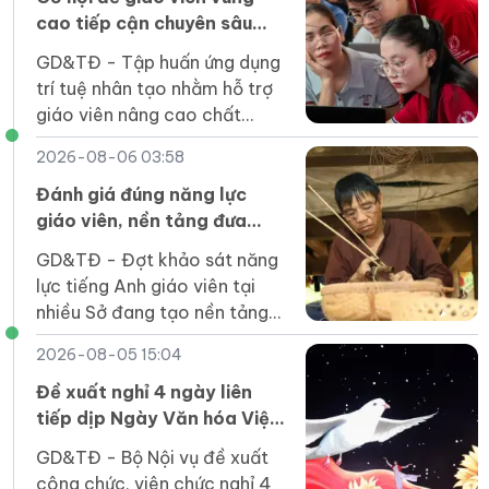
mạnh”.
cao tiếp cận chuyên sâu
các công cụ AI
GD&TĐ - Tập huấn ứng dụng
trí tuệ nhân tạo nhằm hỗ trợ
giáo viên nâng cao chất
lượng dạy học.
2026-08-06 03:58
Đánh giá đúng năng lực
giáo viên, nền tảng đưa
tiếng Anh thành ngôn ngữ
GD&TĐ - Đợt khảo sát năng
thứ hai
lực tiếng Anh giáo viên tại
nhiều Sở đang tạo nền tảng
dữ liệu để xây dựng kế hoạch
2026-08-05 15:04
bồi dưỡng hiệu quả, thực
chất.
Đề xuất nghỉ 4 ngày liên
tiếp dịp Ngày Văn hóa Việt
Nam 2026
GD&TĐ - Bộ Nội vụ đề xuất
công chức, viên chức nghỉ 4