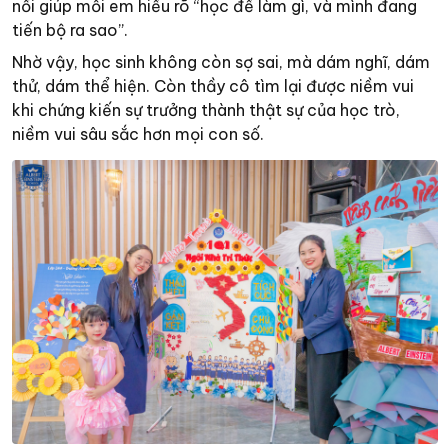
nối giúp mỗi em hiểu rõ “học để làm gì, và mình đang
tiến bộ ra sao”.
Nhờ vậy, học sinh không còn sợ sai, mà dám nghĩ, dám
thử, dám thể hiện. Còn thầy cô tìm lại được niềm vui
khi chứng kiến sự trưởng thành thật sự của học trò,
niềm vui sâu sắc hơn mọi con số.