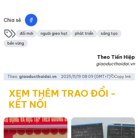
Chia sẻ
đổi mới
người gieo hạt
phát triển
sáng tạo
bền vững
Theo
Tiến Hiệp
giaoducthoidai.vn
Theo:
giaoducthoidai.vn
2025/11/19 08:09
(GMT+7)
Copy link
XEM THÊM TRAO ĐỔI -
KẾT NỐI