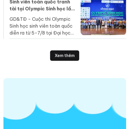
của quốc gia.
Sinh viên toàn quốc tranh
tài tại Olympic Sinh học lần
thứ VI
GD&TĐ - Cuộc thi Olympic
Sinh học sinh viên toàn quốc
diễn ra từ 5-7/8 tại Đại học
Duy Tân thu hút 164 thí sinh
của 31 cơ sở giáo dục đại học
tham gia.
Xem thêm