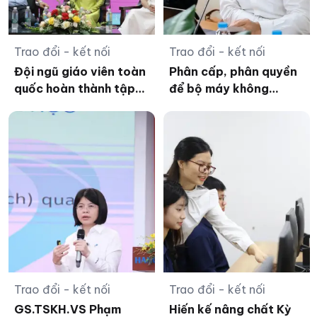
Trao đổi - kết nối
Trao đổi - kết nối
Đội ngũ giáo viên toàn
Phân cấp, phân quyền
quốc hoàn thành tập
để bộ máy không
huấn bộ SGK thống
'phình to' sau sáp nhập
nhất
Trao đổi - kết nối
Trao đổi - kết nối
GS.TSKH.VS Phạm
Hiến kế nâng chất Kỳ