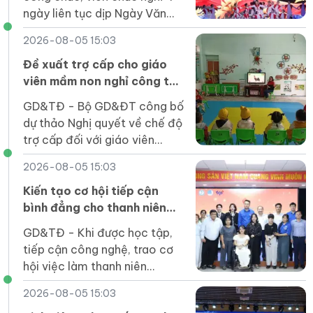
ngày liên tục dịp Ngày Văn
hóa Việt Nam 2026, từ 21-
2026-08-05 15:03
24/11, và làm bù vào thứ Bảy
(28/11).
Đề xuất trợ cấp cho giáo
viên mầm non nghỉ công tác
chưa được hưởng chế độ
GD&TĐ - Bộ GD&ĐT công bố
dự thảo Nghị quyết về chế độ
trợ cấp đối với giáo viên
mầm non đã nghỉ công tác
2026-08-05 15:03
chưa được hưởng chế độ.
Kiến tạo cơ hội tiếp cận
bình đẳng cho thanh niên
khuyết tật trong kỷ nguyên
GD&TĐ - Khi được học tập,
số
tiếp cận công nghệ, trao cơ
hội việc làm thanh niên
khuyết tật hoàn toàn có thể
2026-08-05 15:03
trở thành nguồn lực phát triển