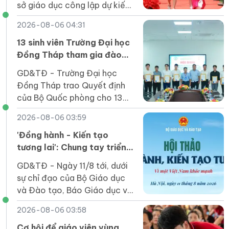
sở giáo dục công lập dự kiến
giảm từ 37.386 xuống
2026-08-06 04:31
20.284, giảm 17.102 đầu mối,
tương ứng 45,7%.
13 sinh viên Trường Đại học
Đồng Tháp tham gia đào
tạo sĩ quan dự bị năm 2026
GD&TĐ - Trường Đại học
Đồng Tháp trao Quyết định
của Bộ Quốc phòng cho 13
sinh viên đã tốt nghiệp tham
2026-08-06 03:59
gia đào tạo sĩ quan dự bị năm
2026.
'Đồng hành - Kiến tạo
tương lai': Chung tay triển
khai Chương trình Sức khỏe
GD&TĐ - Ngày 11/8 tới, dưới
học đường
sự chỉ đạo của Bộ Giáo dục
và Đào tạo, Báo Giáo dục và
Thời đại tổ chức Hội thảo
2026-08-06 03:58
“Đồng hành, kiến tạo tương
lai: Vì một Việt Nam khỏe
Cơ hội để giáo viên vùng