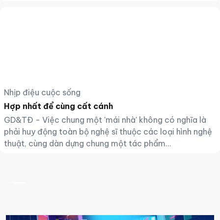
đã thể hiện quyết tâm của lãnh đạo thực hiện tốt nhiệm
vụ và niềm tin tha thiết của Nhân dân gửi gắm trong
bước ngoặt lịch sử này.
Nhịp điệu cuộc sống
Hợp nhất để cùng cất cánh
GD&TĐ - Việc chung một 'mái nhà' không có nghĩa là
phải huy động toàn bộ nghệ sĩ thuộc các loại hình nghệ
thuật, cùng dàn dựng chung một tác phẩm...