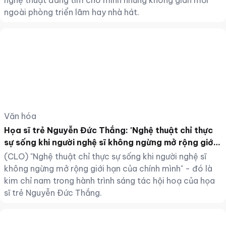
nghệ thuật đang tìm cho mình những không gian mới
ngoài phòng triển lãm hay nhà hát.
Văn hóa
Họa sĩ trẻ Nguyễn Đức Thắng: 'Nghệ thuật chỉ thực
sự sống khi người nghệ sĩ không ngừng mở rộng giới
hạn của chính mình'
(CLO) "Nghệ thuật chỉ thực sự sống khi người nghệ sĩ
không ngừng mở rộng giới hạn của chính mình" - đó là
kim chỉ nam trong hành trình sáng tác hội hoạ của họa
sĩ trẻ Nguyễn Đức Thắng.