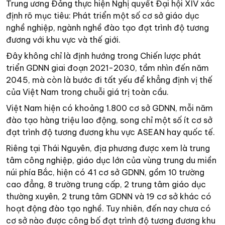
Trung ương Đảng thực hiện Nghị quyết Đại hội XIV xác
định rõ mục tiêu: Phát triển một số cơ sở giáo dục
nghề nghiệp, ngành nghề đào tạo đạt trình độ tương
đương với khu vực và thế giới.
Đây không chỉ là định hướng trong Chiến lược phát
triển GDNN giai đoạn 2021-2030, tầm nhìn đến năm
2045, mà còn là bước đi tất yếu để khẳng định vị thế
của Việt Nam trong chuỗi giá trị toàn cầu.
Việt Nam hiện có khoảng 1.800 cơ sở GDNN, mỗi năm
đào tạo hàng triệu lao động, song chỉ một số ít cơ sở
đạt trình độ tương đương khu vực ASEAN hay quốc tế.
Riêng tại Thái Nguyên, địa phương được xem là trung
tâm công nghiệp, giáo dục lớn của vùng trung du miền
núi phía Bắc, hiện có 41 cơ sở GDNN, gồm 10 trường
cao đẳng, 8 trường trung cấp, 2 trung tâm giáo dục
thường xuyên, 2 trung tâm GDNN và 19 cơ sở khác có
hoạt động đào tạo nghề. Tuy nhiên, đến nay chưa có
cơ sở nào được công bố đạt trình độ tương đương khu