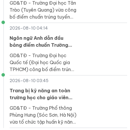
GD&TĐ - Trường Đại học Tân
Trào (Tuyên Quang) vừa công
bố điểm chuẩn trúng tuyển
đợt 1 năm 2026 đối với 19
2026-08-10 04:14
ngành đào tạo hệ chính quy.
Ngôn ngữ Anh dẫn đầu
bảng điểm chuẩn Trường
Đại học Quốc tế
GD&TĐ - Trường Đại học
Quốc tế (Đại học Quốc gia
TPHCM) công bố điểm trúng
tuyển năm 2026 theo phương
2026-08-10 03:45
thức xét tuyển tổng hợp đối
với 38 ngành đào tạo.
Trang bị kỹ năng an toàn
trường học cho giáo viên
Trường Phổ thông Phùng
GD&TĐ - Trường Phổ thông
Hưng
Phùng Hưng (Sóc Sơn, Hà Nội)
vừa tổ chức tập huấn kỹ năng
an toàn phòng cháy chữa