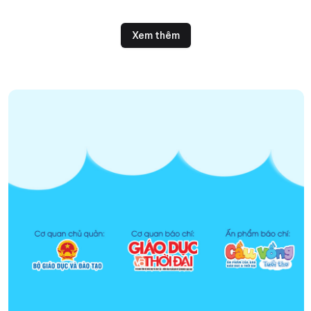
cháy, cứu nạn cứu hộ cho cán
bộ, giáo viên.
Xem thêm