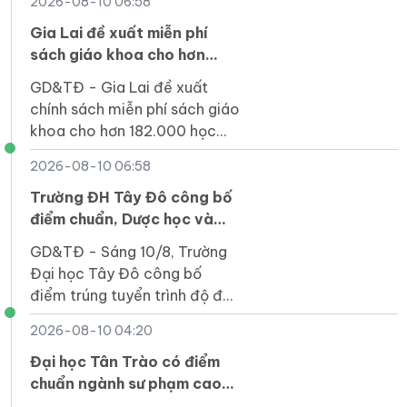
2026-08-10 06:58
và Răng - Hàm - Mặt với 22
điểm.
Gia Lai đề xuất miễn phí
sách giáo khoa cho hơn
182.000 học sinh
GD&TĐ - Gia Lai đề xuất
chính sách miễn phí sách giáo
khoa cho hơn 182.000 học
sinh thuộc các nhóm ưu tiên,
2026-08-10 06:58
với kinh phí dự kiến khoảng
42,29 tỷ đồng.
Trường ĐH Tây Đô công bố
điểm chuẩn, Dược học và
nhóm ngành Luật dẫn đầu
GD&TĐ - Sáng 10/8, Trường
Đại học Tây Đô công bố
điểm trúng tuyển trình độ đại
học hệ chính quy năm 2026.
2026-08-10 04:20
Đại học Tân Trào có điểm
chuẩn ngành sư phạm cao
nhất với 27,34 điểm