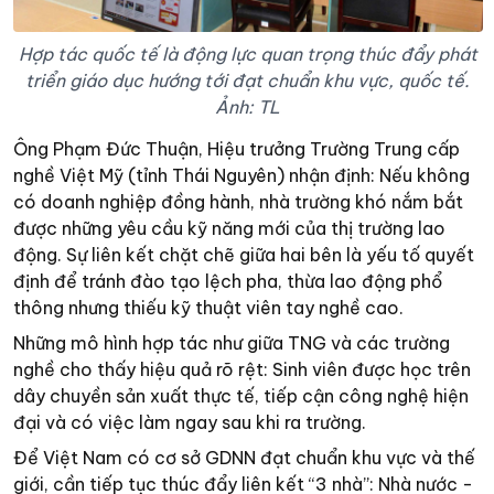
Hợp tác quốc tế là động lực quan trọng thúc đẩy phát
triển giáo dục hướng tới đạt chuẩn khu vực, quốc tế.
Ảnh: TL
Ông Phạm Đức Thuận, Hiệu trưởng Trường Trung cấp
nghề Việt Mỹ (tỉnh Thái Nguyên) nhận định: Nếu không
có doanh nghiệp đồng hành, nhà trường khó nắm bắt
được những yêu cầu kỹ năng mới của thị trường lao
động. Sự liên kết chặt chẽ giữa hai bên là yếu tố quyết
định để tránh đào tạo lệch pha, thừa lao động phổ
thông nhưng thiếu kỹ thuật viên tay nghề cao.
Những mô hình hợp tác như giữa TNG và các trường
nghề cho thấy hiệu quả rõ rệt: Sinh viên được học trên
dây chuyền sản xuất thực tế, tiếp cận công nghệ hiện
đại và có việc làm ngay sau khi ra trường.
Để Việt Nam có cơ sở GDNN đạt chuẩn khu vực và thế
giới, cần tiếp tục thúc đẩy liên kết “3 nhà”: Nhà nước -