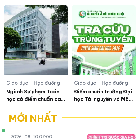
trẻ dân tộc trước khi
1) năm 2026
vào lớp 1
Giáo dục - Học đường
Giáo dục - Học đường
Ngành Sư phạm Toán
Điểm chuẩn trường Đại
học có điểm chuẩn cao
học Tài nguyên và Môi
nhất Đại học Cần Thơ
trường Hà Nội năm
2026
MỚI NHẤT
2026-08-10 07:00