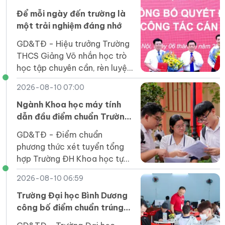
Để mỗi ngày đến trường là
một trải nghiệm đáng nhớ
GD&TĐ - Hiệu trưởng Trường
THCS Giảng Võ nhắn học trò
học tập chuyên cần, rèn luyện
nghiêm túc để mỗi ngày đến
2026-08-10 07:00
trường là trải nghiệm thú vị và
đáng nhớ.
Ngành Khoa học máy tính
dẫn đầu điểm chuẩn Trường
ĐH Khoa học tự nhiên
GD&TĐ - Điểm chuẩn
TPHCM
phương thức xét tuyển tổng
hợp Trường ĐH Khoa học tự
nhiên (ĐH Quốc gia TPHCM)
2026-08-10 06:59
dao động 21,50 - 29,32
điểm, theo công bố sáng
Trường Đại học Bình Dương
10/8.
công bố điểm chuẩn trúng
tuyển