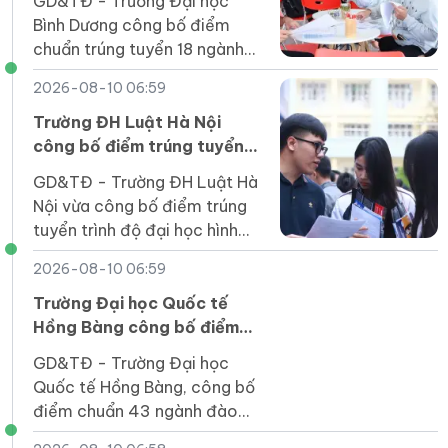
GD&TĐ - Trường Đại học
Bình Dương công bố điểm
chuẩn trúng tuyển 18 ngành
đào tạo, trong đó cao nhất
2026-08-10 06:59
ngành Luật, Luật Kinh tế và
Dược học với 20 điểm.
Trường ĐH Luật Hà Nội
công bố điểm trúng tuyển
năm 2026
GD&TĐ - Trường ĐH Luật Hà
Nội vừa công bố điểm trúng
tuyển trình độ đại học hình
thức đào tạo chính quy theo
2026-08-10 06:59
tổ hợp gốc D01 kỳ thi tốt
nghiệp THPT năm 2026.
Trường Đại học Quốc tế
Hồng Bàng công bố điểm
chuẩn, dao động 15 - 22
GD&TĐ - Trường Đại học
điểm
Quốc tế Hồng Bàng, công bố
điểm chuẩn 43 ngành đào
tạo, cao nhất ngành Y khoa