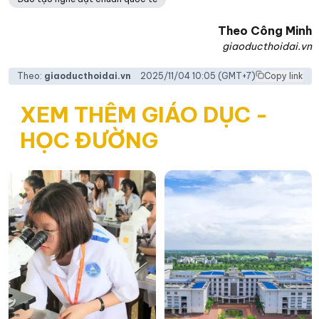
Theo
Công Minh
giaoducthoidai.vn
Theo:
giaoducthoidai.vn
2025/11/04 10:05
(GMT+7)
Copy link
XEM THÊM GIÁO DỤC -
HỌC ĐƯỜNG