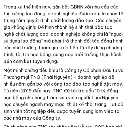
Trong xu thế hiện nay, gắn kết GDNN với nhu cầu của
thị trường lao động, doanh nghiệp được xem là nhân tố
trung tâm quyết định chất lượng đào tạo. Các chuyên
gia khẳng định: Để hình thành hệ sinh thái đào tạo
nghề chất lượng cao, doanh nghiệp không chỉ là “người
sử dụng lao động” mà phải trở thành đối tác đồng hành
của nhà trường, tham gia trực tiếp từ xây dựng chương
trình, tài trợ học bổng, cung cấp môi trường thực hành
đến cam kết tuyển dụng.
Một minh chứng tiêu biểu là Công ty Cổ phần Đầu tư và
Thương mại TNG (Thái Nguyên) - doanh nghiệp đã
nhiều năm gắn bó với công tác đào tạo nghề dệt may.
Từ năm 2019 đến nay, TNG đã tài trợ gần 10 tỷ đồng
học bổng cho hàng trăm sinh viên người Thái Nguyên
học chuyên ngành may mặc, thiết kế thời trang. Tất cả
sinh viên tốt nghiệp đều được tuyển dụng làm việc tại
các nhà máy của Công ty.
Chính sách của TNG rất nhân văn: Hỗ trợ 100% học phí,