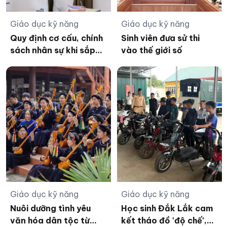
Giáo dục kỹ năng
Giáo dục kỹ năng
Quy định cơ cấu, chính
Sinh viên đưa sử thi
sách nhân sự khi sắp
vào thế giới số
xếp cơ sở giáo dục
công lập
Giáo dục kỹ năng
Giáo dục kỹ năng
Nuôi dưỡng tình yêu
Học sinh Đắk Lắk cam
văn hóa dân tộc từ
kết tháo đồ 'độ chế',