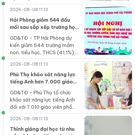
10 đặc điểm dưới đây, thì
2026-08-08 11:13
điều đó cho thấy bạn thuộc
nhóm người sống lâu.
Hải Phòng giảm 544 đầu
mối sau sắp xếp trường học
các cấp
GD&TĐ - TP Hải Phòng dự
kiến giảm 544 trường mầm
non, tiểu học, THCS (41,1%);
đảm bảo mô hình một trường
2026-08-08 11:13
chính, có các phân hiệu, điểm
trường.
Phú Thọ khảo sát năng lực
tiếng Anh hơn 7.000 giáo
viên phổ thông
GD&TĐ - Phú Thọ tổ chức
khảo sát năng lực tiếng Anh
đối với 7.010 giáo viên phổ
thông năm 2026.
2026-08-08 11:13
Thỉnh giảng đại học từ nhu