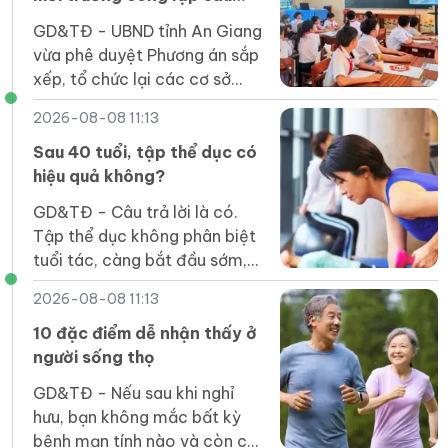
sắp xếp
GD&TĐ - UBND tỉnh An Giang
vừa phê duyệt Phương án sắp
xếp, tổ chức lại các cơ sở
giáo dục mầm non, phổ
2026-08-08 11:13
thông, GDTX, GDNN công lập
trên địa bàn tỉnh.
Sau 40 tuổi, tập thể dục có
hiệu quả không?
GD&TĐ - Câu trả lời là có.
Tập thể dục không phân biệt
tuổi tác, càng bắt đầu sớm,
lợi ích càng nhiều.
2026-08-08 11:13
10 đặc điểm dễ nhận thấy ở
người sống thọ
GD&TĐ - Nếu sau khi nghỉ
hưu, bạn không mắc bất kỳ
bệnh mạn tính nào và còn có