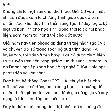
gia.
Không chỉ là một sân chơi thể thao, Giải Cờ vua Thiếu
nhi còn được xem là chương trình giáo dục có tầm
chiến lược, khơi dậy tinh thần sáng tạo, tư duy logic, kỷ
luật và bản lĩnh cho học sinh; đồng thời là cơ hội phát
hiện, ươm mầm tài năng trẻ cho đất nước.
Giải năm nay tiên phong áp dụng trí tuệ nhân tạo (AI)
và chuyển đổi số trong toàn bộ quá trình đăng ký,
luyện tập, thi đấu và xếp hạng. Tất cả được thực hiện
trực tuyến trên nền tảng giaicovua.thieunhivietnam.vn,
do Doanh nghiệp khoa học công nghệ DUCA Holdings
phát triển và vận hành.
Đặc biệt, hệ thống ChessGPT – AI chuyên biệt cho
môn cờ vua – sẽ đồng hành cùng học sinh, hướng dẫn
chiến thuật, phân tích ván cờ, đánh giá năng lực và xây
dựng lộ trình học tập cá nhân hóa.
Đây là điểm mới mang tính đột phá, mở ra hướng đi