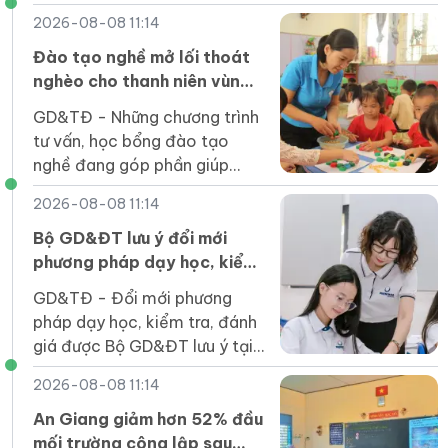
Thiện Lý (LSTS) luôn sôi nổi
2026-08-08 11:14
trong không khí học tập và
sáng tạo.
Đào tạo nghề mở lối thoát
nghèo cho thanh niên vùng
cao Lai Châu
GD&TĐ - Những chương trình
tư vấn, học bổng đào tạo
nghề đang góp phần giúp
thanh niên Lai Châu trở lại
2026-08-08 11:14
giảng đường, mở ra kỳ vọng
về nghề nghiệp ổn định.
Bộ GD&ĐT lưu ý đổi mới
phương pháp dạy học, kiểm
tra đánh giá trong năm học
GD&TĐ - Đổi mới phương
mới
pháp dạy học, kiểm tra, đánh
giá được Bộ GD&ĐT lưu ý tại
hướng dẫn thực hiện nhiệm vụ
2026-08-08 11:14
giáo dục phổ thông năm học
2026-2027.
An Giang giảm hơn 52% đầu
mối trường công lập sau