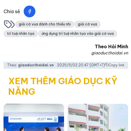
Chia sẻ
giải cờ vua dành cho thiếu nhi
giải cờ vua
trí tuệ nhân tạo
ứng dụng trí tuệ nhân tạo vào giải cờ vua
Theo
Hải Minh
giaoducthoidai.vn
Theo:
giaoducthoidai.vn
2025/11/02 20:47
(GMT+7)
Copy link
XEM THÊM GIÁO DỤC KỸ
NĂNG