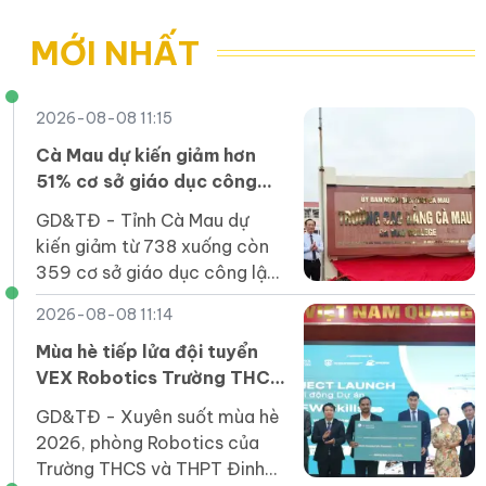
những lớp học miễn phí
trả xe đạp điện về
nguyên trạng
MỚI NHẤT
2026-08-08 11:15
Cà Mau dự kiến giảm hơn
51% cơ sở giáo dục công
lập sau sắp xếp
GD&TĐ - Tỉnh Cà Mau dự
kiến giảm từ 738 xuống còn
359 cơ sở giáo dục công lập
(giảm 379 đầu mối) trước
2026-08-08 11:14
năm học mới; tỷ lệ giảm trên
51%.
Mùa hè tiếp lửa đội tuyển
VEX Robotics Trường THCS
và THPT Đinh Thiện Lý
GD&TĐ - ​​Xuyên suốt mùa hè
2026, phòng Robotics của
Trường THCS và THPT Đinh