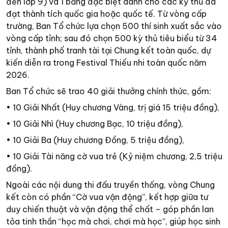
đến lớp 9) và 1 bảng đặc biệt dành cho các kỳ thủ đã
đạt thành tích quốc gia hoặc quốc tế. Từ vòng cấp
trường, Ban Tổ chức lựa chọn 500 thí sinh xuất sắc vào
vòng cấp tỉnh; sau đó chọn 500 kỳ thủ tiêu biểu từ 34
tỉnh, thành phố tranh tài tại Chung kết toàn quốc, dự
kiến diễn ra trong Festival Thiếu nhi toàn quốc năm
2026.
Ban Tổ chức sẽ trao 40 giải thưởng chính thức, gồm:
• 10 Giải Nhất (Huy chương Vàng, trị giá 15 triệu đồng),
• 10 Giải Nhì (Huy chương Bạc, 10 triệu đồng),
• 10 Giải Ba (Huy chương Đồng, 5 triệu đồng),
• 10 Giải Tài năng cờ vua trẻ (Kỷ niệm chương, 2,5 triệu
đồng).
Ngoài các nội dung thi đấu truyền thống, vòng Chung
kết còn có phần “Cờ vua vận động”, kết hợp giữa tư
duy chiến thuật và vận động thể chất – góp phần lan
tỏa tinh thần “học mà chơi, chơi mà học”, giúp học sinh