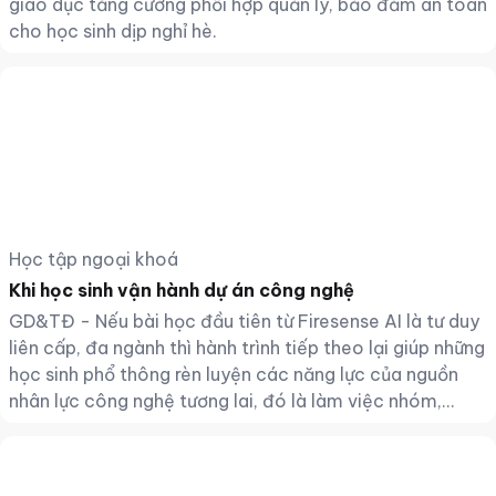
giáo dục tăng cường phối hợp quản lý, bảo đảm an toàn
cho học sinh dịp nghỉ hè.
Học tập ngoại khoá
Khi học sinh vận hành dự án công nghệ
GD&TĐ - Nếu bài học đầu tiên từ Firesense AI là tư duy
liên cấp, đa ngành thì hành trình tiếp theo lại giúp những
học sinh phổ thông rèn luyện các năng lực của nguồn
nhân lực công nghệ tương lai, đó là làm việc nhóm,
quản trị dự án, tư duy khởi nghiệp và giải quyết vấn đề
thực tiễn.