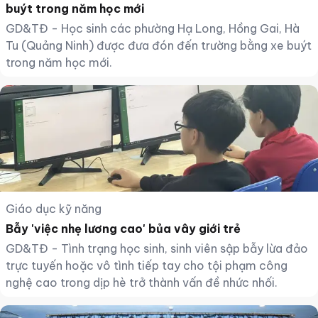
buýt trong năm học mới
GD&TĐ - Học sinh các phường Hạ Long, Hồng Gai, Hà
Tu (Quảng Ninh) được đưa đón đến trường bằng xe buýt
trong năm học mới.
Giáo dục kỹ năng
Bẫy 'việc nhẹ lương cao' bủa vây giới trẻ
GD&TĐ - Tình trạng học sinh, sinh viên sập bẫy lừa đảo
trực tuyến hoặc vô tình tiếp tay cho tội phạm công
nghệ cao trong dịp hè trở thành vấn đề nhức nhối.